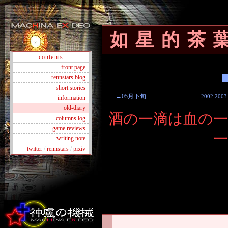
如星的茶
contents
front page
rennstars blog
short stories
←05月下旬
2002
.
2003
information
old-diary
酒の一滴は血の一
columns log
game reviews
writing note
twitter
/
rennstars
/
pixiv