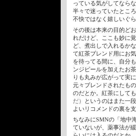
っている気がしてなら
半々で迷っていたとこ
不快ではなく嬉しいぐ
その後は本来の目的どお
れだけど、ここも妙に
ど、煮出しで入れるか
て紅茶ブレンド用にお
を待ってる間に、自分も
ンジピールを加えたお茶
りも丸みが広がって実
元々ブレンドされたも
のだとか。紅茶にして
だ）
というのはまた一
よいリコメンドの裏を
ちなみにSMNの「地中
ていないが、薬事法が
らいには入るのだとか