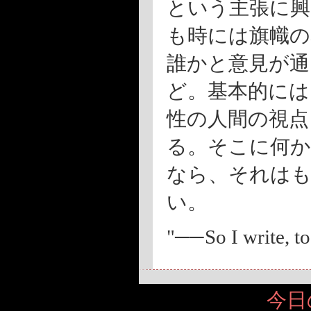
という主張に興
も時には旗幟の
誰かと意見が通
ど。基本的には
性の人間の視点
る。そこに何か
なら、それは
い。
"
──
So I write, t
今日