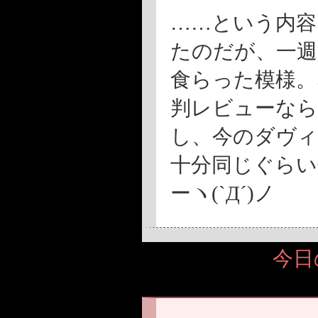
……という内容
たのだが、一週
食らった模様。
判レビューなら
し、今のダヴ
十分同じぐらい
ー
ヽ(`Д´)ノ
今日