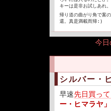
キーは是非お試しあれ
帰り道の曲がり角で案
:)
還。真是満載而帰
今日
シルバー・
早速
先日買って
ー・ヒマラヤ」