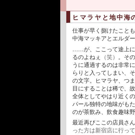
ヒマラヤと地中海
仕事が早く捌けたこと
中海マッキアとエルダ
……が、ここって途上
るのよねぇ
（笑）
。そ
うに通過するのは非常
らりと入ってしまい、
の文字。ヒマラヤ、つ
目にすることは稀で、
全体としてやはり近く
パール独特の地味がも
のが茶飲み、飲食趣味
最近再びここの店員さ
った方は新宿店に行っ