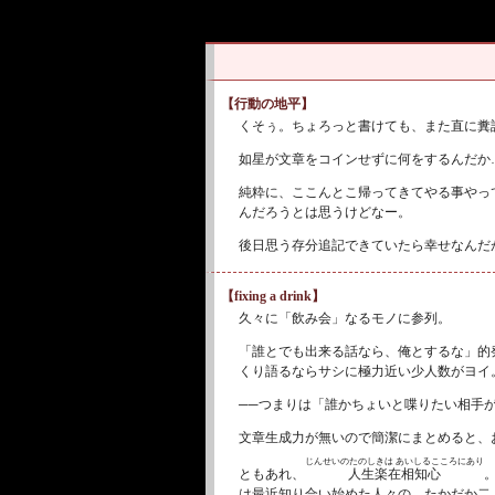
【行動の地平】
くそぅ。ちょろっと書けても、また直に糞
如星が文章をコインせずに何をするんだか
純粋に、ここんとこ帰ってきてやる事やっ
んだろうとは思うけどなー。
後日思う存分追記できていたら幸せなんだ
【fixing a drink】
久々に「飲み会」なるモノに参列。
「誰とでも出来る話なら、俺とするな」的
くり語るならサシに極力近い少人数がヨイ
──
つまりは「誰かちょいと喋りたい相手
文章生成力が無いので簡潔にまとめると、
じんせいのたのしきは あいしるこころにあり
人生楽在相知心
ともあれ、
は最近知り合い始めた人々の、たかだか二