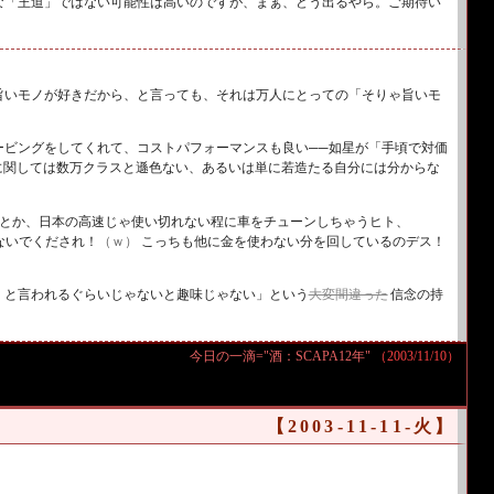
な「王道」ではない可能性は高いのですが、まぁ、どう出るやら。ご期待い
旨いモノが好きだから、と言っても、それは万人にとっての「そりゃ旨いモ
ービングをしてくれて、コストパフォーマンスも良い
──
如星が「手頃で対価
に関しては数万クラスと遜色ない、あるいは単に若造たる自分には分からな
トとか、日本の高速じゃ使い切れない程に車をチューンしちゃうヒト、
ないでくだされ！
（ｗ）
こっちも他に金を使わない分を回しているのデス！
』と言われるぐらいじゃないと趣味じゃない」という
大変間違った
信念の持
今日の一滴="酒：SCAPA12年"
（2003/11/10）
【2003-11-11-火】