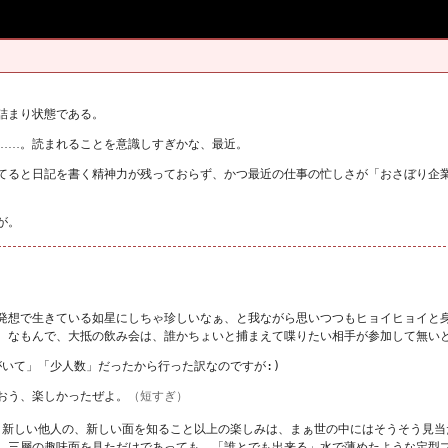
詰まり状態である。
……。読まれることを意識しすぎかな、最近。
てると日記を書く精神力が残っておらず、かつ最近の仕事の忙しさが「おさぼり企
が。
発想で生きている如星にしちゃ珍しいなぁ、と我ながら思いつつもヒョイヒョイと
。なもんで、大抵の飲み会は、誰かちょいと捕まえて喋りたい相手が参加して無い
がいて」「少人数」だったから行った訳なのですが
:)
おう、楽しかったぜよ。
（短すぎ）
。新しい他人の、新しい面を知ること以上の楽しみは、まぁ世の中にはそうそう見当
、三層の趣味面を見ただけであっても、「誰とでも出来る」水で薄めたような定型