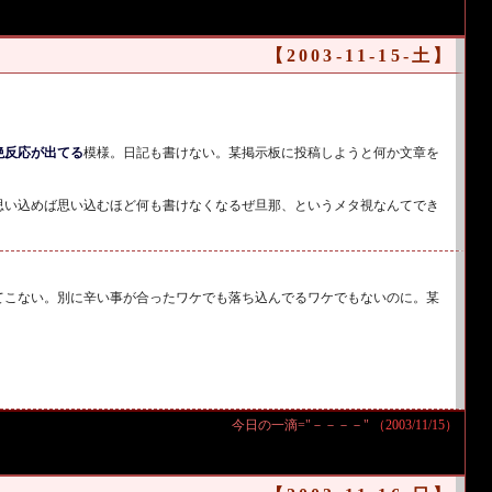
【2003-11-15-土】
絶反応が出てる
模様。日記も書けない。某掲示板に投稿しようと何か文章を
思い込めば思い込むほど何も書けなくなるぜ旦那、というメタ視なんてでき
てこない。別に辛い事が合ったワケでも落ち込んでるワケでもないのに。某
今日の一滴="－－－－"
（2003/11/15）