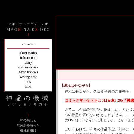
マキーナ・エクス・デオ
MAC
H
INA E
X
DEO
†
contents:
short stories
information
diary
columns stack
game reviews
writing note
bbs
【遅ればせながら】
links
遅ればせながら、冬コミ当選のご報告を。
神慮の機械
コミックマーケット
65 3日目東I-29b
「神慮
シンリョノキカイ
さて……今回の発行物。悩ましい、という
への熱意の表れなのかもしれません。……
†
のDVDもOPぐらいは見ようか、とか
（苦
神の慈悲と
無慈悲を持った
というわけで、今冬の作品予定。前半は、
機械仕掛け