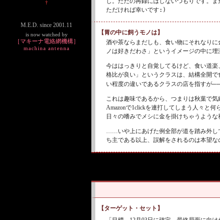
し。ただの再録にはしないつもりです。ま
†
ただければ幸いです
:)
M.E.D. since 2001.11
【胃の中に飼うモノは】
is now watched by
［マキーナ電絡網機構］
酒や茶ならまだしも、食い物にそれなりに
machina antenna
ノは好きだわさ」というイメージの中に埋
今ははっきりと自覚してるけど、食い道楽
格比が良い」というクラスは、結構全開で
い程度の違いであるクラスの店を指すが
─
これは趣味であるから、つまりは秋葉で気
Amazonで1clickを連打してしまう人々
日々の嗜みでメシに金を掛けちゃうような
……いや上にあげた例全部が道を踏み外し
ち主である以上、誤解をされるのは本望な
【ターゲット・セット】
「目標、12月03日に確定。最終局面に向