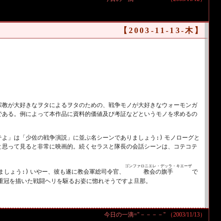
【2003-11-13-木】
宗教が大好きなヲタによるヲタのための、戦争モノが大好きなウォーモンガ
である。例によって本作品に資料的価値及び考証などというモノを求めるの
テよ」は「少佐の戦争演説」に並ぶ名シーンでありましょう
:)
モノローグと
と思って見ると非常に映画的。続くセラスと隊長の会話シーンは、コテコテ
ゴンファロニエレ・デッラ・キエーザ
教会の旗手
ましょう
:)
いやー、彼も遂に教会軍総司令官、
で
重冠を描いた戦闘ヘリを駆るお姿に惚れそうですよ旦那。
今日の一滴="－－－－"
（2003/11/13）