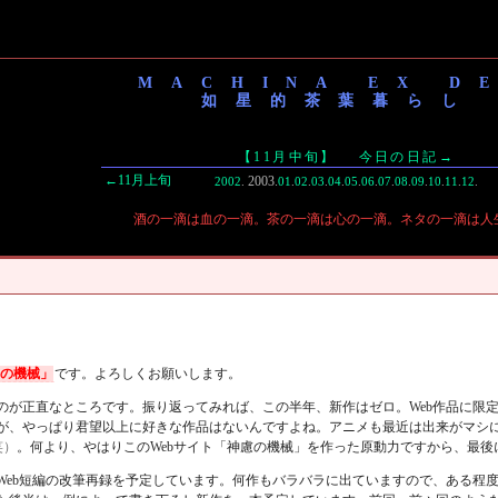
MACHINA EX D
如星的茶葉暮らし
【11月中旬】
今日の日記→
←11月上旬
2003.
2002
.
01
.
02
.
03
.
04
.
05
.
06
.
07
.
08
.
09
.
10
.
11
.
12
.
酒の一滴は血の一滴。茶の一滴は心の一滴。ネタの一滴は人
の機械」
です。よろしくお願いします。
のが正直なところです。振り返ってみれば、この半年、新作はゼロ。Web作品に限
が、やっぱり君望以上に好きな作品はないんですよね。アニメも最近は出来がマシ
笑）
。何より、やはりこのWebサイト「神慮の機械」を作った原動力ですから、最
Web短編の改筆再録を予定しています。何作もバラバラに出ていますので、ある程