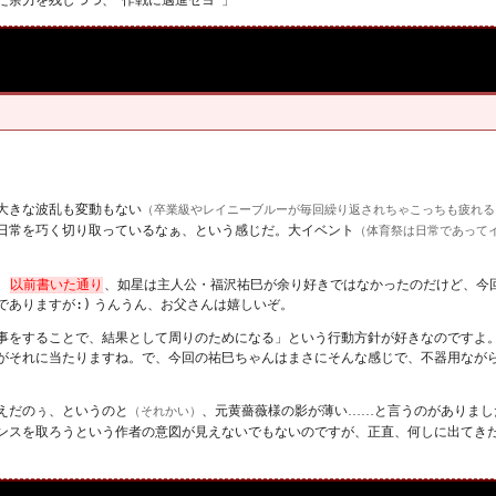
。
大きな波乱も変動もない
（卒業級やレイニーブルーが毎回繰り返されちゃこっちも疲れる
日常を巧く切り取っているなぁ、という感じだ。大イベント
（体育祭は日常であって
。
以前書いた通り
、如星は主人公・福沢祐巳が余り好きではなかったのだけど、今
でありますが
:)
うんうん、お父さんは嬉しいぞ。
事をすることで、結果として周りのためになる」という行動方針が好きなのですよ
がそれに当たりますね。で、今回の祐巳ちゃんはまさにそんな感じで、不器用なが
えだのぅ、というのと
、元黄薔薇様の影が薄い……と言うのがありまし
（それかい）
ンスを取ろうという作者の意図が見えないでもないのですが、正直、何しに出てき