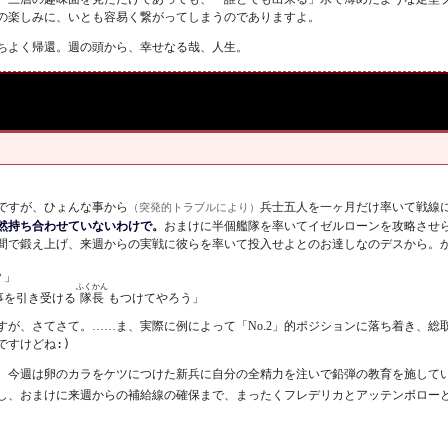
の楽しみに、いとも容易く繋がってしまうのでありますよ。
ちよく帰還。週の頭から、幸せなる哉、人生。
ですが、ひょんな事から
兵士五人を一ヶ月だけ率いて戦線
（突発的トラブルにより）
然持ち合わせていないわけで。
おまけに半個艦隊を率いてイゼルローンを攻略させられ
間で鍛え上げ、来週からの実戦に彼らを率いて投入せよとのお達しなのデスから。
？」
ふくかん
隊長
事を引き受ける
もつけてやろう」
が、さてさて。……ま、実際に例によって「No.2」的ポジションに落ち着き、総
ですけどね
:)
、今週は卵のカラをケツにつけた新兵に自分の全精力を注いで鉛弾の教育を施して
し、おまけに来週からの補給線の確保まで、まったくフレデリカとアッテンボロー