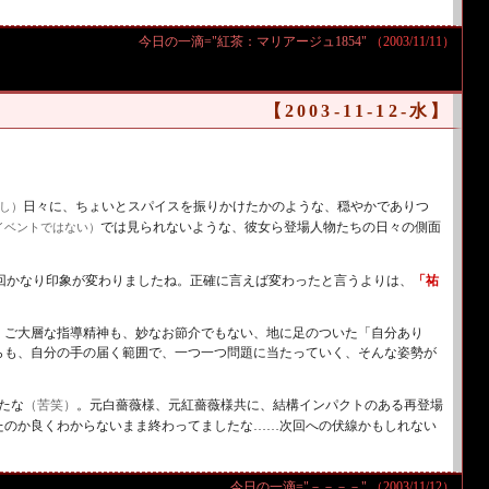
今日の一滴="紅茶：マリアージュ1854"
（2003/11/11）
【2003-11-12-水】
日々に、ちょいとスパイスを振りかけたかのような、穏やかでありつ
し）
では見られないような、彼女ら登場人物たちの日々の側面
イベントではない）
回かなり印象が変わりましたね。正確に言えば変わったと言うよりは、
「祐
。ご大層な指導精神も、妙なお節介でもない、地に足のついた「自分あり
らも、自分の手の届く範囲で、一つ一つ問題に当たっていく、そんな姿勢が
たな
（苦笑）
。元白薔薇様、元紅薔薇様共に、結構インパクトのある再登場
たのか良くわからないまま終わってましたな……次回への伏線かもしれない
今日の一滴="－－－－"
（2003/11/12）