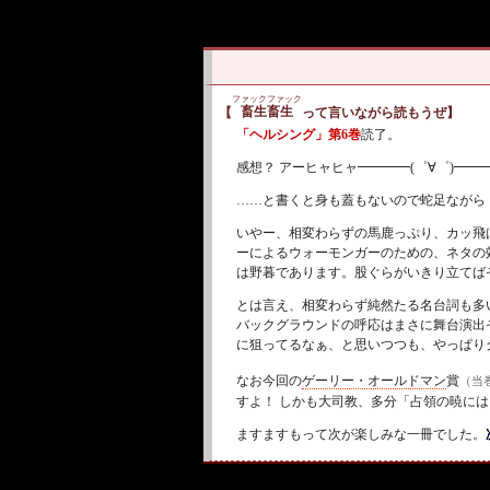
ファックファック
畜生畜生
【
って言いながら読もうぜ】
「ヘルシング」第6巻
読了。
感想？
アーヒャヒャ━━━━(゜∀゜)━━━━
……と書くと身も蓋もないので蛇足ながら
いやー、相変わらずの馬鹿っぷり、カッ飛
ーによるウォーモンガーのための、ネタの
は野暮であります。股ぐらがいきり立てば
とは言え、相変わらず純然たる名台詞も多
バックグラウンドの呼応はまさに舞台演出
に狙ってるなぁ、と思いつつも、やっぱり
なお今回の
ゲーリー・オールドマン
賞
（当
すよ！ しかも大司教、多分「占領の暁に
ますますもって次が楽しみな一冊でした。