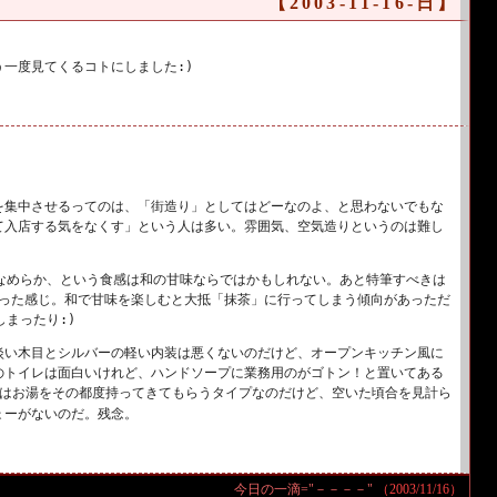
【2003-11-16-日】
う一度見てくるコトにしました
:)
を集中させるってのは、「街造り」としてはどーなのよ、と思わないでもな
て入店する気をなくす」という人は多い。雰囲気、空気造りというのは難し
なめらか、という食感は和の甘味ならではかもしれない。あと特筆すべきは
った感じ。和で甘味を楽しむと大抵「抹茶」に行ってしまう傾向があっただ
しまったり
:)
淡い木目とシルバーの軽い内装は悪くないのだけど、オープンキッチン風に
のトイレは面白いけれど、ハンドソープに業務用のがゴトン！と置いてある
はお湯をその都度持ってきてもらうタイプなのだけど、空いた頃合を見計ら
ょーがないのだ。残念。
今日の一滴="－－－－"
（2003/11/16）