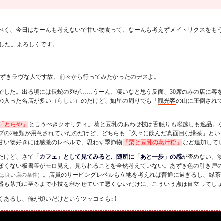
べく、今日はなーんも考えないで甘い物食って、なーんも考えずメイトリクスをも
した。よろしくです。
ずきラヴな人です故、前々から行ってみたかったのデスよ。
でした。出る頃には長蛇の列が……うーん、凄いなと思う反面、30席のみの店に客
の入った名店が多い
（らしい）
のだけど、如星の周りでも「
観光客
の山に圧倒され
「とらや」
と言うべきクオリティ。葛と豆乳のあわせ技は舌触りも喉越しも逸品。
プの2種類が用意されていたのだけど、どちらも「久々に飲んだ真面目な緑茶」とい
甘い物好きには感激のレベルで、思わず季節物
「栗と豆乳の葛汁粉」
など追加して
たけど、さて
「カフェ」として見てみると、随所に「あと一歩」の感
が否めない。
ぽくない板書等がモロ見え。見られることを全然考えていない。あずき色の引き戸
。店員のサービングレベルも立地を考えれば普通に過ぎるし、緑茶
は良い店の条件）
器も茶托に至るまで小技を利かせていて悪くないだけに、こういう点は目立ってし
くあるし、俺が煩いだけというツッコミも
:)