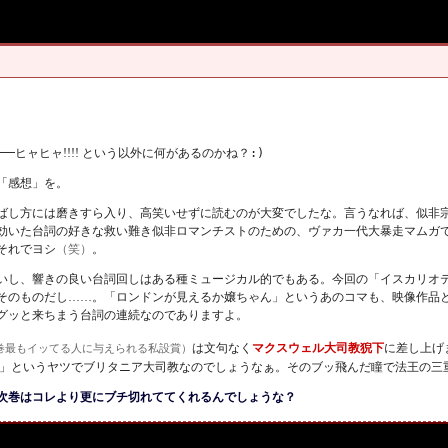
ヒャヒャ!!!!
という以外に何があるのかね？
:)
「感想」を。
ばし方には磨きすら入り、高笑いせずに読むのが大変でしたな。言うなれば、似非
効いた台詞の好きな救い難き似非ロマンチストのための、ヴァカ一代大暴走マムガ
それでヨシ
（笑）
。
いし、響きの良い台詞回しはある種ミュージカル的でもある。今回の「イスカリオ
そのものだし……。「ロンドンが見えるか嬢ちゃん」というあのコマも、映像作品
グッと来ちまう台詞の連続なのでありますよ。
は文句なく
マクスウェル大司教猊下
に差し上げ
巻最もイッてる人に与えられる私設賞）
は」というヤツでブリタニア大司教なのでしょうなぁ。そのブッ飛んだ瞳で法王の三
次巻はコレより更にブチ切れててくれるんでしょうな？