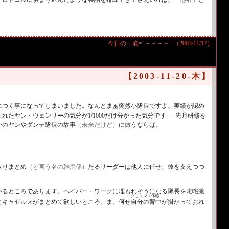
今日の一滴="－－－－"
（2003/11/17）
【2003-11-20-木】
につく事になってしまいました。なんとまぁ突然小隊長ですよ、実績が認め
たヤン・ウェンリーの気分が1/1000だけ分かった気分です
──
先月研修を
かのヤンやダンテ隊長の故事
（未来だけど）
に倣うならば、
取りまとめ
（と言う名の雑用係）
たるリーダーは他人に任せ、彼を支えつつ
いるところであります。ペイパー・ワークに埋もれそうになる隊長を叱咤激
クリスマス休暇
自分の背中
とキャゼルヌがまとめて欲しいところ。ま、何せ
が掛かっておれ