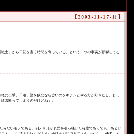
【2003-11-17-月】
業戦士」から日記を書く時間を奪っている、という二つの事実が影響してる
身軽に出撃。日頃、酒を飲むなら旨いのをキチンとやる方が好きだし、じっ
とほぼ断ってしまうのだけどねぇ。
たらないモノである。例えそれが表面を引っ掻いた程度であっても、あるい
プロトコルに填まり込んだような会話を排除できてさえいれば、「他者」と