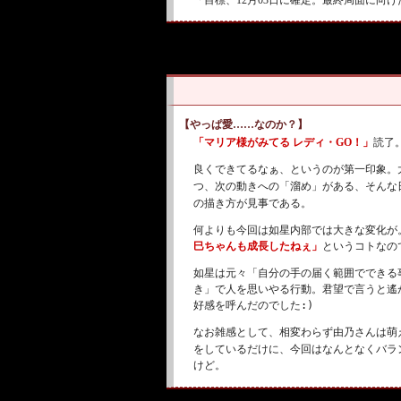
【やっぱ愛……なのか？】
「マリア様がみてる レディ・GO！」
読了
良くできてるなぁ、というのが第一印象。
つ、次の動きへの「溜め」がある、そんな
の描き方が見事である。
何よりも今回は如星内部では大きな変化が
巳ちゃんも成長したねぇ」
というコトなの
如星は元々「自分の手の届く範囲でできる
き」で人を思いやる行動。君望で言うと遙
好感を呼んだのでした
:)
なお雑感として、相変わらず由乃さんは萌
をしているだけに、今回はなんとなくバラ
けど。