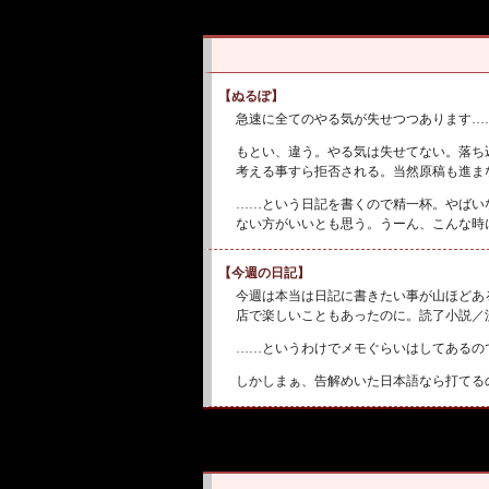
【ぬるぽ】
急速に全てのやる気が失せつつあります…
もとい、違う。やる気は失せてない。落ち
考える事すら拒否される。当然原稿も進ま
……という日記を書くので精一杯。やばい
ない方がいいとも思う。うーん、こんな時
【今週の日記】
今週は本当は日記に書きたい事が山ほどあ
店で楽しいこともあったのに。読了小説／
……というわけでメモぐらいはしてあるの
しかしまぁ、告解めいた日本語なら打てる