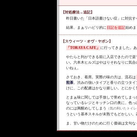
【対処療法→追記】
昨日書いた「日本語書けない症」に対抗す
結果、まぁリハビリ的に
日記を追記
始めま
【スウィーツ・オヴ・ヤポン】
「TORAYA CAFE」
に行ってきました。あ
やたらと列ができる前に入店できたので楽
い。六本木ヒルズはやはりそれなりに気合
いねぇ。
さておき、着席。実際の味の方は、流石は
煎茶
。渋みの強いタイプと香りの立つタイ
けに、この配慮はかなり嬉しい。とにかく
とまぁ味に関しては手放しで誉めてしまっ
なっているレジとキッチン口の奥に、色っ
のには興醒めしてしまう
（気の利いたトイレ
うという基本スキルが未熟でもどかしい。
ま、甘い物だけのために行く価値は文句な