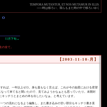
TEMPORA MUTANTUR, ET NOS MUTAMUR IN ILLIS.
───
時は移ろい、我らもまた時の中で移ろいゆく
EO
11月下旬→
生の全て。
【2003-11-10-月】
定すれば、一年以上ゼロ。身も蓋もなく言えば、これが今の如星における君望
になって来てると聞いたので、見てみようかなぁとも思っていたり。未開封
後にキッチリとまとめの本を出したいなぁ、と考えています。
度一つの流れになるよう編集し、また書き込みの甘い部分もキッチリ書き直