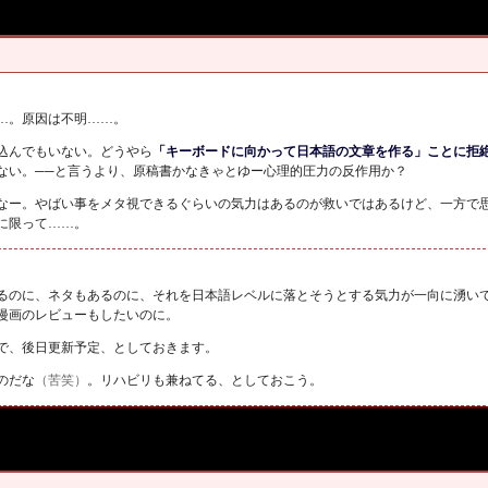
…。原因は不明……。
込んでもいない。どうやら
「キーボードに向かって日本語の文章を作る」ことに拒
ない。
──
と言うより、原稿書かなきゃとゆー心理的圧力の反作用か？
なー。やばい事をメタ視できるぐらいの気力はあるのが救いではあるけど、一方で
に限って……。
るのに、ネタもあるのに、それを日本語レベルに落とそうとする気力が一向に湧い
漫画のレビューもしたいのに。
で、後日更新予定、としておきます。
のだな
（苦笑）
。リハビリも兼ねてる、としておこう。