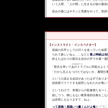
いう人間、「人の間」に生きるが故の最高
呑みの後にはキチンと馬鹿
をやって、気持
【インストラクト・インスペクター】
前線の兵卒としての日々を送っていた如星
られて嬉しいねぇ……などと
喜ぶ神経は当
終えたばかりの新兵を自分の手で今週一週
イゼルローン
あのトラブル
「新兵を率いて
に対処せよと
「だから五人もつけたではないか、書類仕
という心温まる会話があったはずであります
技術面でリードする副官になれたのが救い
というわけで、来週からの監修者たるべく
励しつつ、柄にもない教育者的任務をこな
ば必死にもなりますて、ねぇ。
って原稿！原稿いつ書くんだよ俺！
_|￣|〇