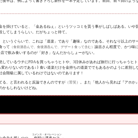
た後半は、例によって書き下ろし新作を一本予定しています。前回、前々回のよう
金を掛けていると、「金あるねぇ」というツッコミを貰う事がしばしばある。いや
没してしまうらしい。だがちょっと待て。
、というぐらいで、これは「道楽」であり「趣味」なのである。それなり以上のサ
食って
諭吉さん程度で、かつ味
（食前酒呑んで、食後酒呑んで、デザート食って含む）
─
店で飲み食いするのが「好き」なんだからしょーがない。
絶しているウチにPDAを買っちゃうヒトや、3日休みがあれば旅行に行っちゃうヒ
と何ら変わりないのである
:)
食い道楽だけを金持ちの道楽ででもあるかのように差別し
社会階級に属しているわけではないのであります！
てる、と言われると反論できんのですが
（苦笑）
。また「他人から見れば『アホか
のかもしれないけどね。
コメンス・オペレーション
作戦に邁進セヨ
けた余力を残しつつ、
」