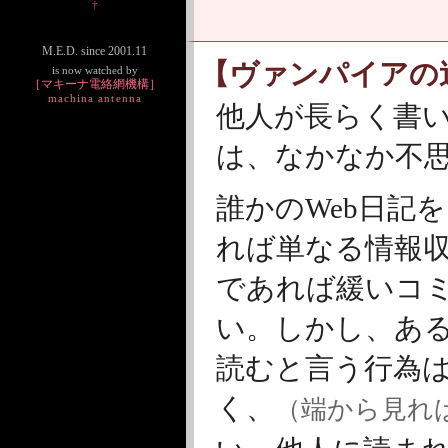
†
M.E.D. since 2001.11
【ヴァンパイアの
is now watched by
［マキーナ電絡網機構］
machina antenna
他人が長らく書い
は、なかなか不
誰かのWeb日記
れば単なる情報
であれば緩いコ
い。しかし、あ
読むと言う行為
く、
（端から見れ