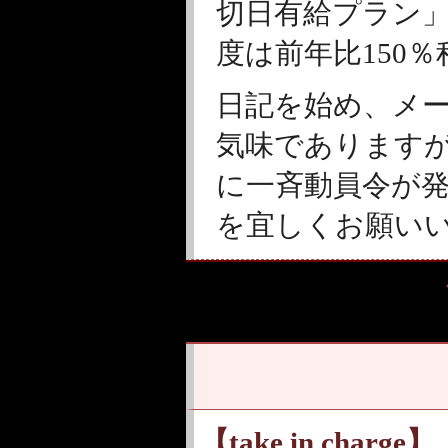
切日有給プラン
度は前年比150
日記を始め、メ
気味であります
に一斉動員令が
を宜しくお願い
【take in charge】