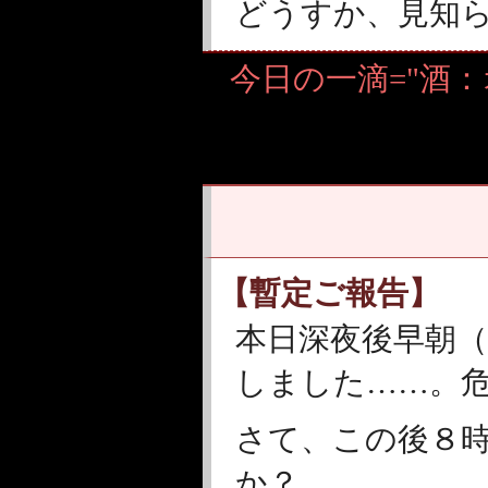
どうすか、見知
今日の一滴="酒
【暫定ご報告】
本日深夜後早朝（
しました……。
さて、この後８
か