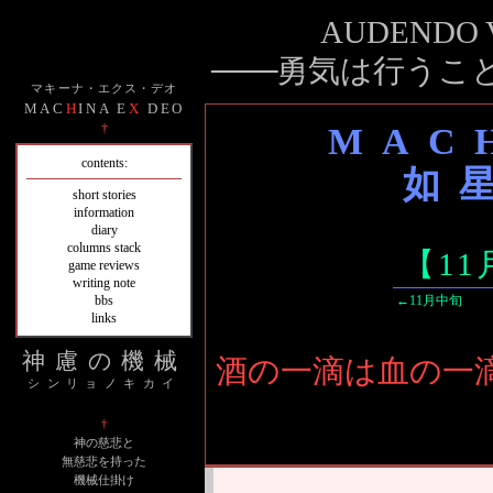
AUDENDO V
───
勇気は行うこ
マキーナ・エクス・デオ
MAC
H
INA E
X
DEO
†
MAC
contents:
如
short stories
information
diary
columns stack
【1
game reviews
writing note
bbs
←11月中旬
links
神慮の機械
酒の一滴は血の一
シンリョノキカイ
†
神の慈悲と
無慈悲を持った
機械仕掛け