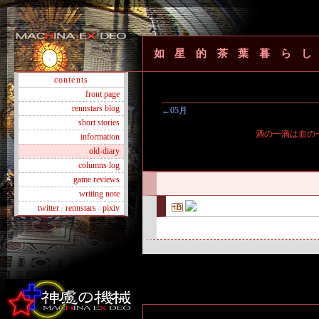
如星的茶葉暮ら
contents
front page
rennstars blog
←05月
short stories
酒の一滴は血の
information
old-diary
columns log
game reviews
writing note
twitter
/
rennstars
/
pixiv