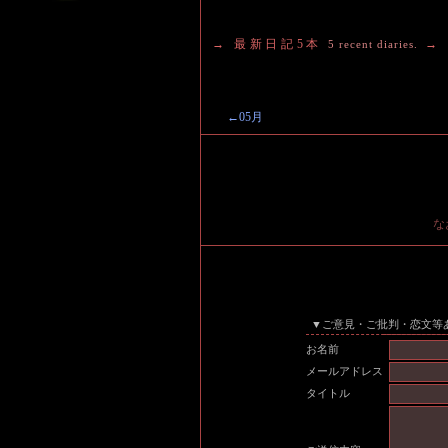
→ 最新日記5本
→
5 recent diaries.
←05月
な
▼ご意見・ご批判・恋文等
お名前
メールアドレス
タイトル