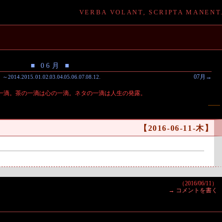
VERBA VOLANT, SCRIPTA MANENT
し
■ 06月 ■
07月→
～2014
.
2015.
01
.
02
.
03
.
04
.
05
.
06
.
07
.
08
.
12
.
一滴。茶の一滴は心の一滴。ネタの一滴は人生の発露。
【2016-06-11-木】
（2016/06/11）
→ コメントを書く