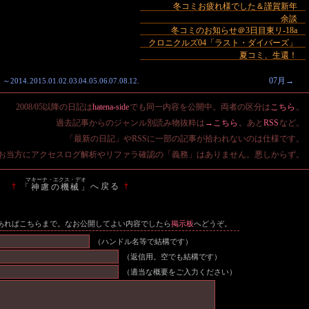
冬コミお疲れ様でした＆謹賀新年
余談
冬コミのお知らせ＠3日目東リ-18a
クロニクルズ04「ラスト・ダイバーズ」
夏コミ、生還！
07月→
～2014
.
2015.
01
.
02
.
03
.
04
.
05
.
06
.
07
.
08
.
12
.
2008/05以降の日記は
hatena-side
でも同一内容を公開中。両者の区分は
こちら
。
過去記事からのジャンル別読み物抜粋は
→こちら
。あと
RSS
など。
「最新の日記」やRSSに一部の記事が拾われないのは仕様です。
お当方にアクセスログ解析やリファラ確認の「義務」はありません。悪しからず。
マキーナ・エクス・デオ
†
へ戻る
†
「神慮の機械」
あればこちらまで。なお公開してよい内容でしたら
掲示板
へどうぞ。
（ハンドル名等で結構です）
（返信用。空でも結構です）
（適当な概要をご入力ください）