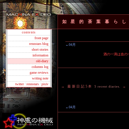
如星的茶葉暮ら
contents
front page
rennstars blog
←04月
short stories
酒の一滴は血の
information
old-diary
columns log
game reviews
writing note
twitter
/
rennstars
/
pixiv
→ 最新日記5本
→
5 recent diaries.
←04月