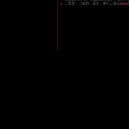
ご意見・ご批判・恋文・果たし状は
luxinの