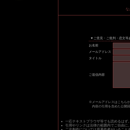
な
▼ご意見・ご批判・恋文等
お名前
メールアドレス
タイトル
ご送信内容
※メールアドレスはこちら
内容の引用を含めた公開
一応テキストブラウザ等でも読めるはず
引用やリンクは法律の範囲内でご自由に
二次創作については原著作者がいること