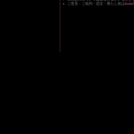
ご意見・ご批判・恋文・果たし状は
luxinの