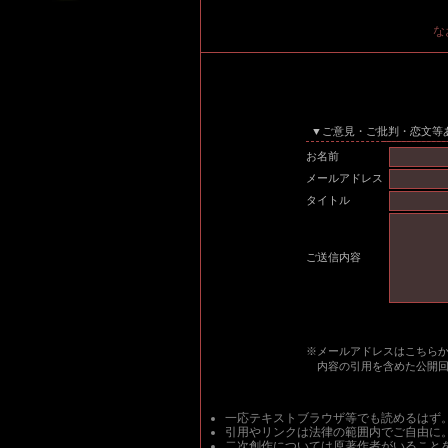
な
▼ご意見・ご批判・恋文等
お名前
メールアドレス
タイトル
ご送信内容
※メールアドレスはこちら
内容の引用を含めた公開
一応テキストブラウザ等でも読めるはず
引用やリンクは法律の範囲内でご自由に
二次創作については原著作者がいること