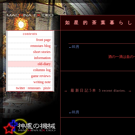
如星的茶葉暮ら
contents
front page
rennstars blog
←01月
short stories
酒の一滴は血の
information
old-diary
columns log
game reviews
writing note
twitter
/
rennstars
/
pixiv
→ 最新日記5本
→
5 recent diaries.
←01月