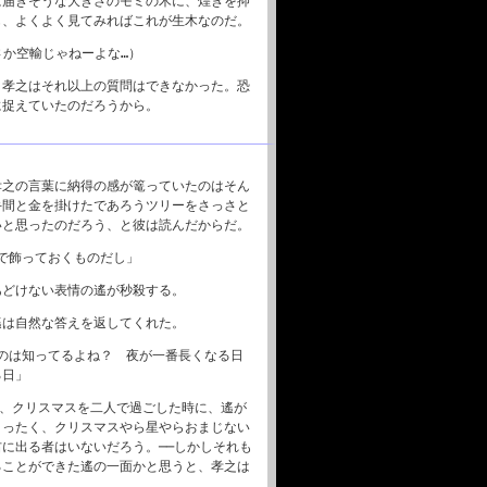
に届きそうな大きさのモミの木に、煌きを抑
も、よくよく見てみればこれが生木なのだ。
さか空輸じゃねーよな…）
、孝之はそれ以上の質問はできなかった。恐
に捉えていたのだろうから。
孝之の言葉に納得の感が篭っていたのはそん
手間と金を掛けたであろうツリーをさっさと
いと思ったのだろう、と彼は読んだからだ。
で飾っておくものだし」
あどけない表情の遙が秒殺する。
遙は自然な答えを返してくれた。
のは知ってるよね？ 夜が一番長くなる日
る日」
は、クリスマスを二人で過ごした時に、遙が
まったく、クリスマスやら星やらおまじない
に出る者はいないだろう。──しかしそれも
ることができた遙の一面かと思うと、孝之は