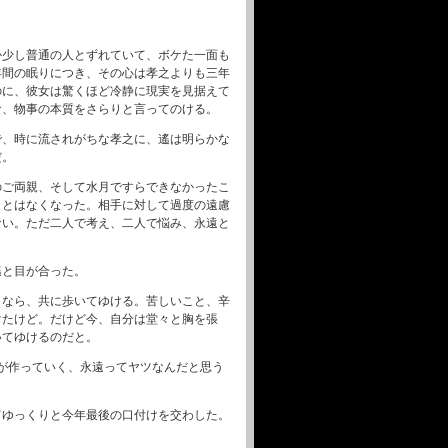
か少し普通の人とずれていて、ボケた一面も
年間の眠りにつき、その心は孝之よりも三年
のに、彼女は驚くほど冷静に現実を見据えて
な、物事の本質をさらりと言ってのける。
で、時に流されがちな孝之に、遙は明らかな
だ。
のご両親、そして水月ですらできなかったこ
ことはなくなった。相手に対して過度の遠慮
ない。ただ二人で考え、二人で悩み、永遠と
遙と目が合った。
となら、共に歩いてゆける。苦しいこと、辛
けたけど。だけど今、自分は堂々と胸を張
いてゆけるのだと。
が作っていく、永遠ってヤツなんだと思う
てゆっくりと今年最後の口付けを交わした。