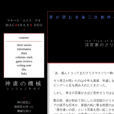
君が望む永遠二次創作
マキーナ・エクス・デオ
MAC
H
INA E
X
DEO
†
contents:
the Tree of E
涼宮家のク
short stories
information
diary
columns stack
game reviews
writing note
bbs
「あ、遙んトコってまだクリスマスツリー飾
links
そう孝之が呟いたのは今年も最後、年越し
神慮の機械
ビングへと足を踏み入れたときだった。
シンリョノキカイ
しかし、孝之の言葉がさほど意外そうでは
†
数日前、彼が初めて目にした涼宮邸のクリ
神の慈悲と
アの派手な巨木か、家庭の机に乗る程度の
無慈悲を持った
「身分違いの恋」という言葉を思い起こさ
機械仕掛け