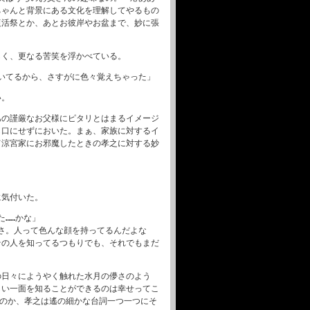
ちゃんと背景にある文化を理解してやるもの
復活祭とか、あとお彼岸やお盆まで、妙に張
しく、更なる苦笑を浮かべている。
いてるから、さすがに色々覚えちゃった」
い。
あの謹厳なお父様にピタリとはまるイメージ
も口にせずにおいた。まぁ、家族に対するイ
て涼宮家にお邪魔したときの孝之に対する妙
。
に気付いた。
……かな」
さ。人って色んな顔を持ってるんだよな
その人を知ってるつもりでも、それでもまだ
の日々にようやく触れた水月の儚さのよう
しい一面を知ることができるのは幸せってこ
うのか、孝之は遙の細かな台詞一つ一つにそ