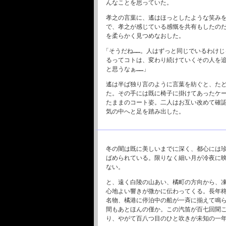
んなことを思っていた。
孝之の言葉に、遙はほっとしたような笑み
で、孝之が感じている感慨を共有もしたの
を柔らかく見つめなおした。
「そうだね……。人はずっと同じでいるわけ
るってコトは、変わり続けていくその人を
と思うなぁ……」
遙は半ば独り言のように言葉を紡ぐと、た
た。その手には既に椅子に掛けてあったケ
たままのコート姿。二人はお互い改めて確
気の中へと足を踏み出した。
冬の闇は既に美しいまでに深く、都心には
ばめられている。限りなく細い月が冷夜に
ない。
と、遠く白陵の山あい、橘町の方向から、
心地よい響きが微かに伝わってくる。長年
名物、橘港に停泊中の船が一斉に揃えて鳴
間もあとほんの僅か。この汽笛が百七回聞
り、やがて百八つ目のひと吹きが未知の一