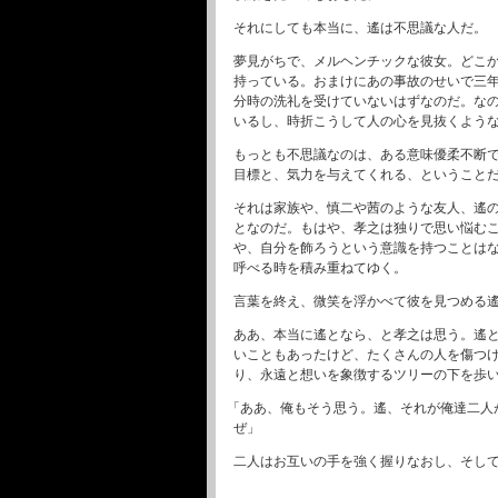
それにしても本当に、遙は不思議な人だ。
夢見がちで、メルヘンチックな彼女。どこ
持っている。おまけにあの事故のせいで三
分時の洗礼を受けていないはずなのだ。な
いるし、時折こうして人の心を見抜くよう
もっとも不思議なのは、ある意味優柔不断
目標と、気力を与えてくれる、ということ
それは家族や、慎二や茜のような友人、遙
となのだ。もはや、孝之は独りで思い悩む
や、自分を飾ろうという意識を持つことは
呼べる時を積み重ねてゆく。
言葉を終え、微笑を浮かべて彼を見つめる
ああ、本当に遙となら、と孝之は思う。遙
いこともあったけど、たくさんの人を傷つ
り、永遠と想いを象徴するツリーの下を歩
「ああ、俺もそう思う。遙、それが俺達二人
ぜ」
二人はお互いの手を強く握りなおし、そし