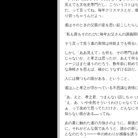
見えても文化史専門だし、こういうコトは
だ、って言ってね。毎年クリスマスとか、
り切っちゃうんだよっ」
遙はそのときの父親の姿を思い起こしたら
「私も茜もそのたびに毎年お父さんの講義聞
そう言って笑う遙の表情は何処までも明る
しかし「ああ見えて」も何も、その専門は
じゃないか、と孝之は思ったが、あえて何
メージはまた違うのだろう。数年前に初め
な身軽さを思えば、確かにうなずける話だ
人には幾つもの面がある、ということ。
遙はふと孝之が浮かべている不思議な表情
「あ、えと、孝之君、つまんない話しちゃった
「え、あ、いや全然そういうわけじゃなくて
ぁ、って改めて思ってただけさ。どんなに
知らない面がある……ってね」
あの夏に触れた遙の力強さのように。最後
に。それがどんな面であろうと、誰かの新
となのだろう───一年の終わりが感傷を誘