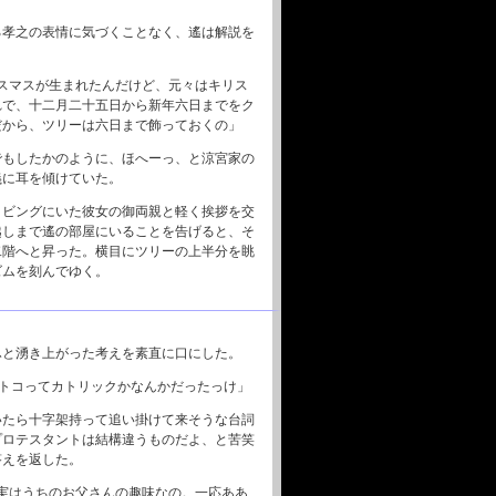
る孝之の表情に気づくことなく、遙は解説を
スマスが生まれたんだけど、元々はキリス
れで、十二月二十五日から新年六日までをク
だから、ツリーは六日まで飾っておくの」
でもしたかのように、ほへーっ、と涼宮家の
義に耳を傾けていた。
リビングにいた彼女の御両親と軽く挨拶を交
越しまで遙の部屋にいることを告げると、そ
二階へと昇った。横目にツリーの上半分を眺
ズムを刻んでゆく。
ふと湧き上がった考えを素直に口にした。
のトコってカトリックかなんかだったっけ」
いたら十字架持って追い掛けて来そうな台詞
プロテスタントは結構違うものだよ、と苦笑
答えを返した。
実はうちのお父さんの趣味なの。一応ああ