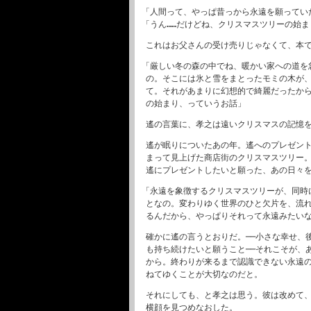
「人間って、やっぱ昔っから永遠を願ってい
「うん……だけどね、クリスマスツリーの始
これはお父さんの受け売りじゃなくて、本
「厳しい冬の森の中でね、暖かい家への道を
の。そこには氷と雪をまとったモミの木が
て。それがあまりに幻想的で綺麗だったか
の始まり、っていうお話」
遙の言葉に、孝之は遠いクリスマスの記憶
遙が眠りについたあの年。遙へのプレゼン
まって見上げた商店街のクリスマスツリー
遙にプレゼントしたいと願った、あの日々
「永遠を象徴するクリスマスツリーが、同時
となの。変わりゆく世界のひと欠片を、流れ
るんだから、やっぱりそれって永遠みたいな
確かに遙の言うとおりだ。──小さな幸せ、
も持ち続けたいと願うこと──それこそが、
から。終わりが来るまで認識できない永遠
ねてゆくことが大切なのだと。
それにしても、と孝之は思う。彼は改めて
横顔を見つめなおした。