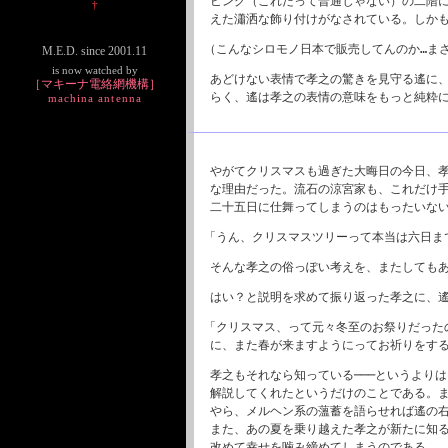
ビング（これだって普通じゃない）の二階
†
えた瀟洒な飾り付けがなされている。しか
（こんなシロモノ日本で販売してんのか…ま
M.E.D. since 2001.11
is now watched by
あどけない表情で孝之の驚きを見守る遙に
［マキーナ電絡網機構］
らく、遙は孝之の表情の意味をもっと純粋
machina antenna
やがてクリスマスも過ぎた大晦日の今日、
な理由だった。流石の涼宮家も、これだけ
二十五日に仕舞ってしまうのはもったいな
「うん、クリスマスツリーって本当は六日ま
そんな孝之の俗っぽい考えを、またしても
はい？と説明を求めて振り返った孝之に、
「クリスマス、って元々冬至のお祭りだった
に、また春が来ますようにってお祈りをす
孝之もそれなら知っている───というより
解説してくれたというだけのことである。
やら、メルヘン系の薀蓄を語らせれば遙の右
また、あの夏を乗り越えた孝之が新たに知
改めて幸せを噛み締めてしまうのである。