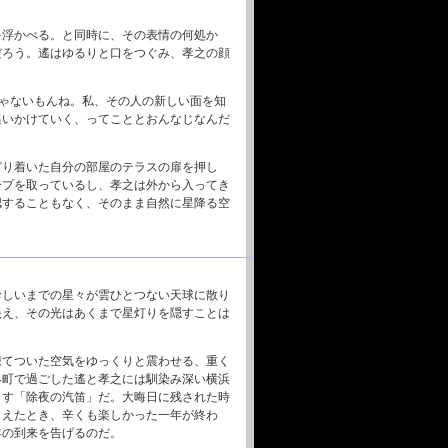
を浮かべる。と同時に、その表情の何処か
だろう。遙はゆるりと口をつぐみ、孝之の顔
じゃないもんね。私、その人の新しい面を知
追いかけていく、ってこととおんなじなんだ
どり着いた自分の部屋のテラスの扉を押し
ープを取っているし、孝之は外から入ってき
認することもなく、そのまま自然に星降る空
珍しいまでの星々が雲ひとつない天球に散り
映え、その光はあくまで星灯りを隠すことは
凍てついた空気をゆっくりと震わせる、重く
柊町で過ごした遙と孝之には馴染み深い横浜
らす「除夜の汽笛」だ。大晦日に残された時
こえたとき、辛くも楽しかった一年が終わ
年の到来を告げるのだ。