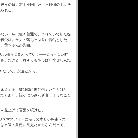
と彼女の肩に右手を回した。反対側の手はそ
ねられる。
のない一年は極々普通で、それでいて新たな
の再受験。学力の落ちっぷりに愕然とした
還。茜ちゃんの告白。
も様々に変わっていく───変わらない時
どさ、だけどそれすらもやっぱり幸せなんだ
々だって、永遠だから」
「永遠」を、彼は特に遙に伝えたことはな
意でもあり、誰かにわざわざ言うようなこと
空を見上げて言葉を続けた。
リスマスツリーにモミの木とかを使うの
には永遠の象徴に見えたからなんだって」
。