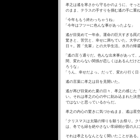
孝之は遙を寒さから守るかのように、そっ
のまま、テラスの手すりを掴む遙の手に重
「今年ももう終わっちゃうね」
「今年はフツーに色んな事があったよな」
遙が目覚めて一年余。運命の巨大すぎる罠
驚きと、苦労と、幸せに満ちていた。大学
日々。茜「先輩」との大学生活。水月の帰
「遙の言う通りだ。色んな出来事があって、人
間、変わらない関係が恋しくはあるんだけ
ろうな」
「うん、幸せだよっ。だって、変わり行く日
遙の言葉に孝之は目を見開いた。
遙が再び目覚めた夏の日々、孝之の感じた
い。それは孝之の心の中に刻み込まれた決
ではないと思っているからだ。
孝之の内心の驚きに気づかぬまま、遙は星
「クリスマスは太陽の帰りを願うお祭り。ク
は、冬でも緑を絶やさない常緑樹が昔の人
それは孝之もなんとなく聞いたことがある