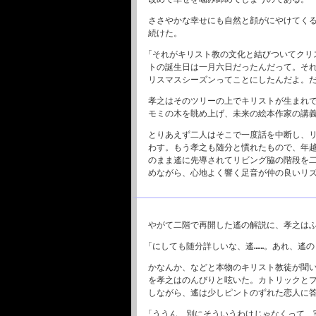
ささやかな幸せにも自然と顔がにやけてく
続けた。
「それがキリスト教の文化と結びついてクリ
トの誕生日は一月六日だったんだって。そ
リスマスシーズンってことにしたんだよ。
孝之はそのツリーの上でキリストが生まれ
モミの木を眺め上げ、未来の絵本作家の講
とりあえず二人はそこで一度話を中断し、
わす。もう孝之も随分と慣れたもので、年
のまま遙に先導されてリビング脇の階段を
めながら、心地よく響く足音が仲の良いリ
やがて二階で再開した遙の解説に、孝之は
「にしても随分詳しいな、遙……。あれ、遙
かなんか、などと本物のキリスト教徒が聞
を孝之はのんびりと呟いた。カトリックと
しながら、遙は少しピントのずれた恋人に
「ううん、別にそういうわけじゃなくって、