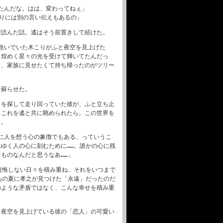
たんだな。はは、変わってねぇ」
まりには別の言い伝えもあるの」
で読んだ話。遙はそう前置きして続けた。
急いでいた木こりがふと夜空を見上げた
、煌めく星々の光を受けて輝いてたんだっ
ら、家族に見せたくて持ち帰ったのがツリー
を蘇らせた。
トを探して走り回っていた彼が、ふと立ち止
。これを遙と共に眺められたら。この世界を
を。
に人を想う心の象徴でもある、っていうこ
ゆく人の心に刻むために……。誰かの心に残
ものなんだと思うなあ……」
後悔しない日々を積み重ね、それをいつまで
あの夏に孝之が見つけた「永遠」だったのだ
のような矛盾ではなく、こんな幸せを積み重
、夜空を見上げている彼の「恋人」の可愛い