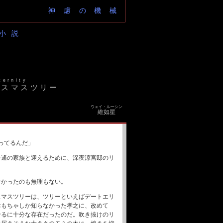
神慮の機械
小説
ternity
リスマスツリー
ウェイ・ルーシン
維如星
ってるんだ」
を遙の家族と迎えるために、深夜涼宮邸のリ
なかったのも無理もない。
スマスツリーは、ツリーといえばデートエリ
おもちゃしか知らなかった孝之に、改めて
せるに十分な存在だったのだ。吹き抜けのリ