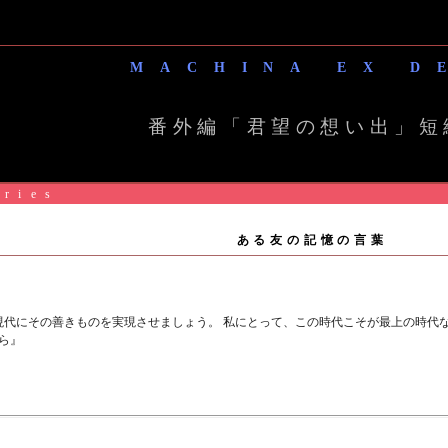
MACHINA EX D
番外編「君望の想い出」短
ories
ある友の記憶の言葉
代にその善きものを実現させましょう。 私にとって、この時代こそが最上の時代
ら』