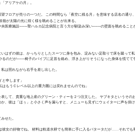
ェ「アリアケの月」。
展望フロアが売りの一つだ。 この時間なら「夜空に残る月」を意味する店名の通り
銀嶺が太陽の光に煌く様を眺めることが出来る。
中央医療施設
───
聖ハルカ記念病院と言う方が馴染み深い
───
の壁面を眺めること
ないはずの彼は、かっちりとしたスーツに身を包み、淀みない足取りで床を蹴って私
やるのだが
───
椅子のパイプに足首を絡め、浮き上がりそうになった身体を慌てて
、私は照れながら右手を差し出した。
イと申します」
私はもうＣレベル以上の重力圏には戻れませんのでね」
を表して、貴重な地上産のグリーン・ティーを２つ注文した。 ヤブキタというその
のか、彼は「ほぅ」と小さく声を漏らすと、メニューも見ずにウェイターに声を掛け
てみせた。
は彼女の好物でね。 材料は軌道水耕でも簡単に手に入るバタータだが……それで