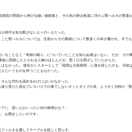
記念病院の壁面から伸びる細い連絡索と、その先の静止軌道に浮かぶ聖ハルカの聖墓
俗人時代を知る数少ない人々の一人だった。
」こと聖ハルカについては、生前からその業績について数多くの本が書かれ、今でも
老いることなく「奇跡の眠り」についていたことを知らぬ者はいない。 だが、その
 事故に関係したとされる人物のほとんどが、堅く口を閉ざしていたからだ。
はなかった。 彼女がシスターとして「国境なき医師団」に身を投じたのも、当初
友人というものを持つこともなかった。
、そんな空白を認めるわけにはいかなかった。
ら借り受けた高位プレスパスでの果てしないネットダイブの末、ようやく当時の「聖
リアに、若い人がいったい何の御用かな？」
を、お聞きしたいのです」
光フィルタを通してテーブルを眩しく照らす。