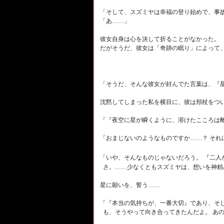
「そして、スズミヤは幸福の登り始めで、事
「あ……」
彼女自身は心を決して折ることがなかった。
だがそうだ、彼女は「奇跡の眠り」によって、
「そうだ、そんな彼女が好んでた言葉は、『
沈黙してしまった私を横目に、彼は頬杖をつ
「『夜空に星が瞬くように、溶けたこころは離
「おまじないのようなものですか……？ それ
「いや、そんなものじゃないだろう。 『二人
さ。……少なくともスズミヤは、想いを神頼
星に願いを、誓う……
「『本当の気持ちが、一番大切』であり、そ
も、そうやって向き合ってきたんだよ。 あ