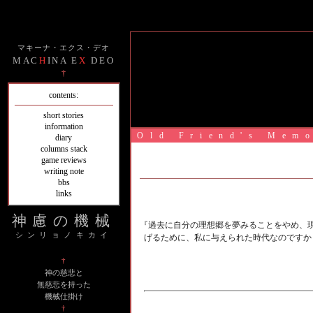
マキーナ・エクス・デオ
MAC
H
INA E
X
DEO
†
contents:
short stories
information
Old Friend's Mem
diary
columns stack
game reviews
writing note
bbs
links
神慮の機械
『過去に自分の理想郷を夢みることをやめ、現
シンリョノキカイ
げるために、私に与えられた時代なのですか
†
神の慈悲と
無慈悲を持った
機械仕掛け
†