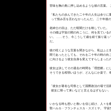
苦味を胸の奥に押し込めるような彼の言葉。 
「私たちの歩んできた二十年の人生は余りに重
って恨み言を言わなかったんだ。 二十年後
老紳士の目は、ただ暗闇だけを映していた。
その瞳は宇宙の闇の向こうに、何を見ているの
い。 ……そう、今こうして歳を経て振り返
だ。
彼の呟くような言葉を聞きながら、私はふと生
間であったとしても、それを二十年の時の向
に向けるよう彼女自身を変えてすらしまった
彼女は決してその過去の時間を「理想郷」に
そうできる程弱いほうが、どんなにか楽で、
「彼女が著名な司祭として国際政治の場で活躍
彼女に帰って来いなどと言えるはずもない」
いかなる時も想いと救いを信じ続け、人々を
聖ハルカ・フランチェスカ・スズミヤ。 宇宙