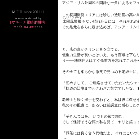
アジア・リム外周区の閑静な一角にあるカフ
M.E.D. since 2001.11
この初期開発エリアには珍しい透明度の高い
フレア・アラート
is now watched by
太陽風警報
もない晴れた日には、それぞれの
［マキーナ電絡網機構］
その足元をさらに覗き込めば、アジア・リム
machina antenna
と、店の扉がチリンと音を立てる。
低重力生活が長いとはいえ、もう百歳は下ら
り
───
地球住人はすぐ低重力を忘れてこれを
その全てを柔らかな微笑で見つめる老紳士に
「初めまして。 ご連絡させていただいたウェ
「軌道の辺境までわざわざご苦労でしたな。 
老紳士と軽く握手を交わすと、私は彼に敬意
私のその配慮に、あるいは前調査に感心した
「芋きんつばを。 いつもの紫で頼む」
そして怪訝そうな顔の私を見てニヤリと笑っ
「緑茶には良く合う代物だよ。 それにこいつ
ね」