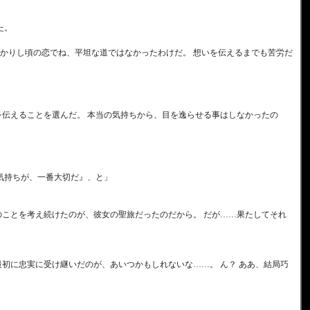
た。
若かりし頃の恋でね、平坦な道ではなかったわけだ。 想いを伝えるまでも苦労だ
を伝えることを選んだ。 本当の気持ちから、目を逸らせる事はしなかったの
気持ちが、一番大切だ』、と」
のことを考え続けたのが、彼女の聖旅だったのだから。 だが……果たしてそれ
初に忠実に受け継いだのが、あいつかもしれないな……。 ん？ ああ、結局巧