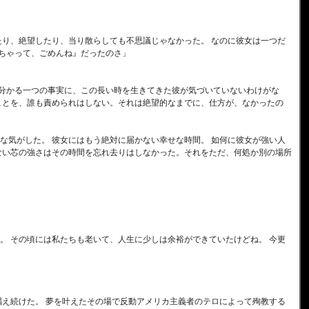
たり、絶望したり、当り散らしても不思議じゃなかった。 なのに彼女は一つだ
ちゃって、ごめんね』だったのさ」
て分かる一つの事実に、この長い時を生きてきた彼が気づいていないわけがな
ことを、誰も責められはしない。それは絶望的なまでに、仕方が、なかったの
な気がした。 彼女にはもう絶対に届かない幸せな時間。 如何に彼女が強い人
ない芯の強さはその時間を忘れ去りはしなかった。それをただ、何処か別の場所
。 その頃には私たちも老いて、人生に少しは余裕ができていたけどね。 今更
唱え続けた。 夢を叶えたその場で反動アメリカ主義者のテロによって殉教する