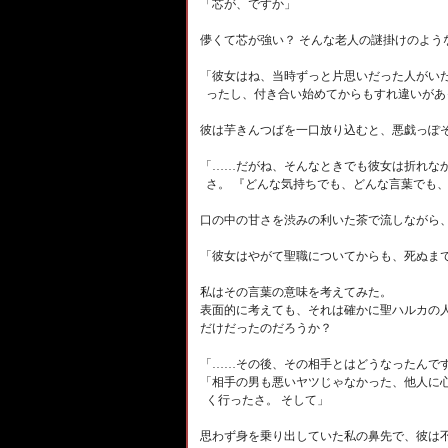
「芯が、ですか」
儚くて芯が強い？ そんな老人の謎掛けのよう
「彼女はね、当時ずっと片思いだった人がい
ったし、付き合い始めてからもすれ違いがあ
彼は芋きんつばを一口放り込むと、悪戯っぽ
「……だがね、そんなときでも彼女は折れなか
さ。 『どんな気持ちでも、どんな言葉でも
口の中の甘さを渋みの利いた茶で流しながら
「彼女はやがて聖職についてからも、死ぬまで
私はその言葉の意味を考えてみた。
表面的に考えても、それは確かに聖ハルカの人
だけだったのだろうか？
「……その後、その相手とはどうなったんで
「相手の男も悪いヤツじゃなかった、他人に心
く行ったさ。 そして」
思わず身を乗り出していた私の鼻先で、彼は