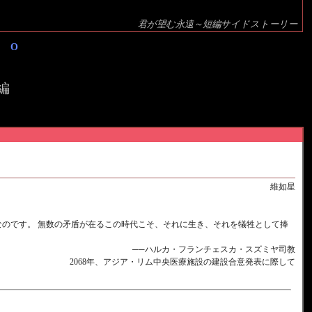
君が望む永遠～短編サイドストーリー
EO
編
維如星
なのです。 無数の矛盾が在るこの時代こそ、それに生き、それを犠牲として捧
──
ハルカ・フランチェスカ・スズミヤ司教
2068年、アジア・リム中央医療施設の建設合意発表に際して