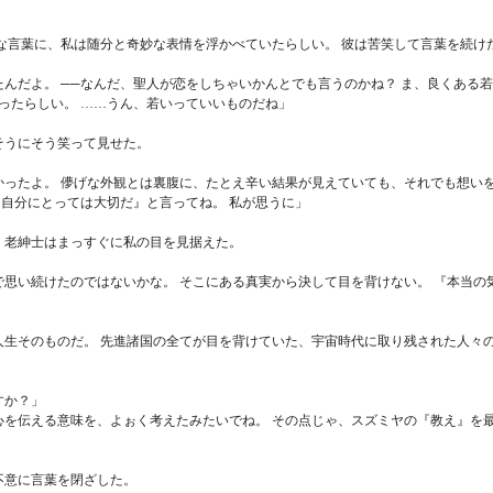
な言葉に、私は随分と奇妙な表情を浮かべていたらしい。 彼は苦笑して言葉を続け
たんだよ。
──
なんだ、聖人が恋をしちゃいかんとでも言うのかね？ ま、良くある
ったらしい。 ……うん、若いっていいものだね」
そうにそう笑って見せた。
ったよ。 儚げな外観とは裏腹に、たとえ辛い結果が見えていても、それでも想い
、自分にとっては大切だ』と言ってね。 私が思うに」
、老紳士はまっすぐに私の目を見据えた。
思い続けたのではないかな。 そこにある真実から決して目を背けない。 『本当の
生そのものだ。 先進諸国の全てが目を背けていた、宇宙時代に取り残された人々
すか？」
を伝える意味を、よぉく考えたみたいでね。 その点じゃ、スズミヤの『教え』を最
不意に言葉を閉ざした。