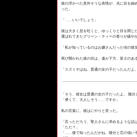
彼の浮かべた意外そうな表情が、光に目を細
った。
「……いいでしょう」
彼は大きく息を吐くと、ゆっくりと目を閉じ
運ばれてきたグリーン・ティーの香りが緩や
「私が知っているのはお嬢さんだった頃の彼女
再び開かれた彼の目は、遙か下方、富士のあ
「スズミヤはね、普通の女の子だったんだよ。
「そう、彼女は普通の女の子だったよ。 随分
「儚くて、大人しそう……ですか」
私の言葉に、彼はにやりと笑った。
「言っただろう、聖人さんに求めるような話は
「ただ？」
「……後で知ったんだがね、随分と芯の強い