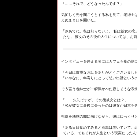
「……それで、どうなったんです？」
気忙しく先を聞こうとする私を見て、老紳士
えぬまま口を開いた。
「さあてね、私は知らないよ。 私は彼女の恋
たな。 彼女のその後の人生については、お
インタビューを終える頃にはカフェも夜の側
「今日は貴重なお話をありがとうございまし
「いやなに、年寄りにとって想い出話という
そう言う老紳士が一瞬浮かべた寂しそうな表
「
───
失礼ですが、その後彼女とは？」
「私が彼女に最後に会ったのは彼女が日本を去
視線を地球の闇に向けながら、彼はゆっくり
「ある日目覚めてみると両親は老いていて、恋
ている、でもそれが人生という現実だったん