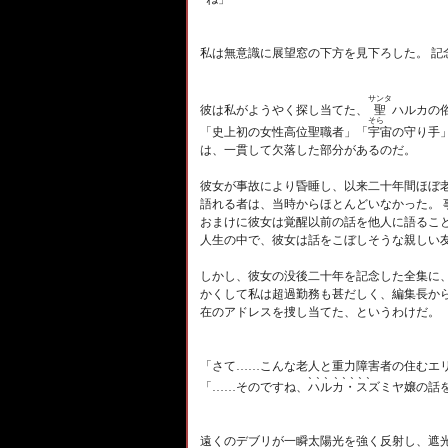
私は無意識に展望窓の下方を見下ろした。 
サンタ
聖
彼は私がようやく探し当てた、
ハルカの
そら
宇宙
「史上初の女性高位聖職者」「
の守り手
は、一貫して欠落した部分があるのだ。
彼女が事故により昏睡し、以来二十年間ほぼ
語れる者は、当時からほとんどいなかった。
おまけに彼女は覚醒以前の話を他人に語ること
人生の中で、彼女は話をこぼしそうな親しい
しかし、彼女の没後二十年を記念した全集に
かくして私は超過勤務も甚だしく、編集長か
在のアドレスを捜し当てた、というわけだ。
「さて……こんな老人と重力障害者の住むエ
、、、 、、、、、
ハルカ・スズミヤ嬢
「……そのですね、
の話
遠くのデブリが一瞬太陽光を強く反射し、遮