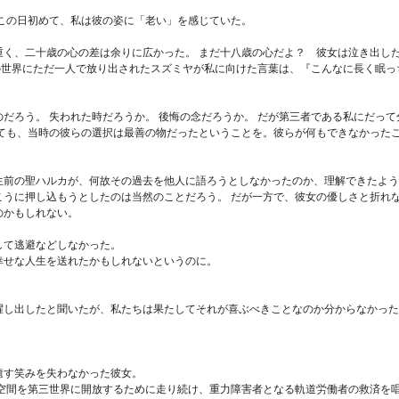
この日初めて、私は彼の姿に「老い」を感じていた。
く、二十歳の心の差は余りに広かった。 まだ十八歳の心だよ？ 彼女は泣き出し
の世界にただ一人で放り出されたスズミヤが私に向けた言葉は、『こんなに長く眠っ
だろう。 失われた時だろうか。 後悔の念だろうか。 だが第三者である私にだっ
っても、当時の彼らの選択は最善の物だったということを。彼らが何もできなかった
前の聖ハルカが、何故その過去を他人に語ろうとしなかったのか、理解できたよう
こうに押し込もうとしたのは当然のことだろう。 だが一方で、彼女の優しさと折れ
のかもしれない。
して逃避などしなかった。
幸せな人生を送れたかもしれないというのに。
し出したと聞いたが、私たちは果たしてそれが喜ぶべきことなのか分からなかった
癒す笑みを失わなかった彼女。
空間を第三世界に開放するために走り続け、重力障害者となる軌道労働者の救済を