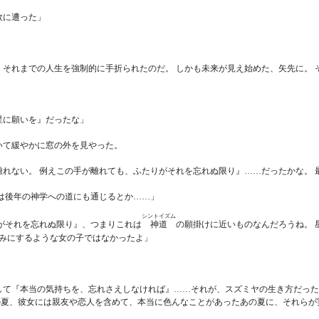
故に遭った」
それまでの人生を強制的に手折られたのだ。 しかも未来が見え始めた、矢先に。 
星に願いを』だったな」
いて緩やかに窓の外を見やった。
れない。 例えこの手が離れても、ふたりがそれを忘れぬ限り』……だったかな。
は後年の神学への道にも通じるとか……」
シントイズム
神道
がそれを忘れぬ限り』、つまりこれは
の願掛けに近いものなんだろうね。
みにするような女の子ではなかったよ」
して『本当の気持ちを、忘れさえしなければ』……それが、スズミヤの生き方だった
の夏、彼女には親友や恋人を含めて、本当に色んなことがあったあの夏に、それら