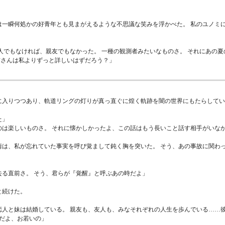
は一瞬何処かの好青年とも見まがえるような不思議な笑みを浮かべた。 私のユノミ
人でもなければ、親友でもなかった。 一種の観測者みたいなものさ。 それにあの
前さんは私よりずっと詳しいはずだろう？」
に入りつつあり、軌道リングの灯りが真っ直ぐに煌く軌跡を闇の世界にもたらしてい
た」
のは楽しいものさ。 それに懐かしかったよ、この話はもう長いこと話す相手がいな
情は、私が忘れていた事実を呼び覚まして鈍く胸を突いた。 そう、あの事故に関わ
る直前さ。 そう、君らが『覚醒』と呼ぶあの時だよ」
と続けた。
人と妹は結婚している。 親友も、友人も、みなそれぞれの人生を歩んでいる……
だよ、お若いの」