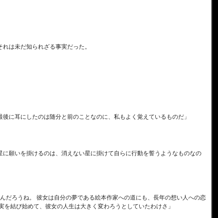
それは未だ知られざる事実だった。
 最後に耳にしたのは随分と前のことなのに、私もよく覚えているものだ」
 星に願いを掛けるのは、消えない星に掛けて自らに行動を誓うようなものなの
んだろうね。 彼女は自分の夢である絵本作家への道にも、長年の想い人への恋
が実を結び始めて、彼女の人生は大きく変わろうとしていたわけさ」