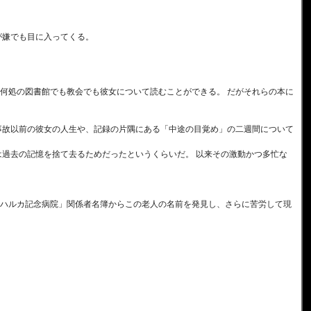
が嫌でも目に入ってくる。
何処の図書館でも教会でも彼女について読むことができる。 だがそれらの本に
事故以前の彼女の人生や、記録の片隅にある「中途の目覚め」の二週間について
は過去の記憶を捨て去るためだったというくらいだ。 以来その激動かつ多忙な
ハルカ記念病院」関係者名簿からこの老人の名前を発見し、さらに苦労して現