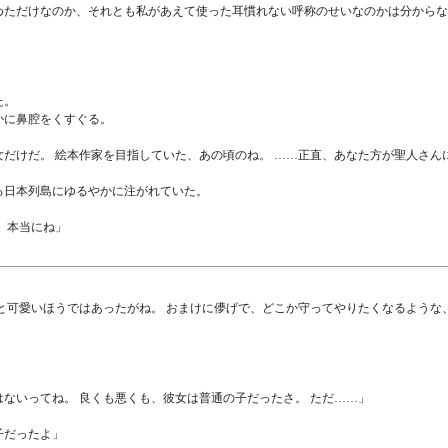
めただけなのか、それとも私があえて使った耳慣れない呼称のせいなのかは分からな
た。
かに鼻腔をくすぐる。
だけだ。 絵本作家を目指していた、あの頃のね。 ……正直、あなた方が聖人さ
る日本列島にゆるやかに注がれていた。
 本当にね」
と可愛いほうではあったがね。 おまけに儚げで、どこか守ってやりたくなるような
ないってね。 良くも悪くも、彼女は普通の子だったさ。 ただ……」
子だったよ」