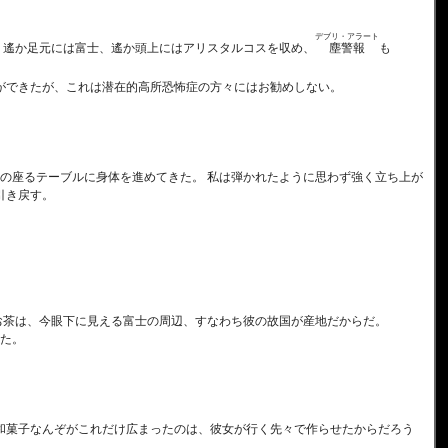
デブリ・アラート
塵警報
、遙か足元には富士、遙か頭上にはアリスタルコスを収め、
も
ができたが、これは潜在的高所恐怖症の方々にはお勧めしない。
の座るテーブルに身体を進めてきた。 私は弾かれたように思わず強く立ち上が
引き戻す。
お茶は、今眼下に見える富士の周辺、すなわち彼の故国が産地だからだ。
た。
も和菓子なんぞがこれだけ広まったのは、彼女が行く先々で作らせたからだろう