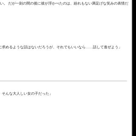
い。 だが一刻の間の後に彼が浮かべたのは、紛れもない満足げな笑みの表情だ
んに求めるような話はないだろうが、それでもいいなら……話して進ぜよう」
、そんな大人しい女の子だった」