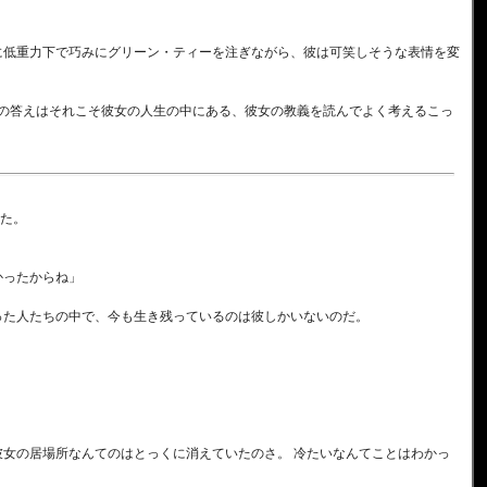
に低重力下で巧みにグリーン・ティーを注ぎながら、彼は可笑しそうな表情を変
夏の答えはそれこそ彼女の人生の中にある、彼女の教義を読んでよく考えるこっ
た。
かったからね」
った人たちの中で、今も生き残っているのは彼しかいないのだ。
彼女の居場所なんてのはとっくに消えていたのさ。 冷たいなんてことはわかっ