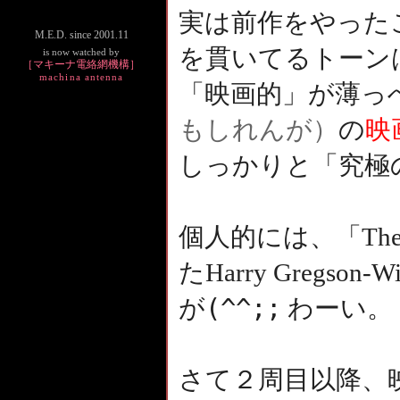
実は前作をやった
M.E.D. since 2001.11
を貫いてるトーン
is now watched by
［マキーナ電絡網機構］
machina antenna
「映画的」が薄っ
もしれんが）
の
映
しっかりと「究極
個人的には、「The Ro
たHarry Gregs
(^^;;
が
わーい。
さて２周目以降、