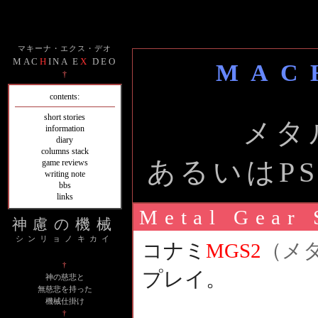
マキーナ・エクス・デオ
MAC
H
INA E
X
DEO
MAC
†
contents:
short stories
メタ
information
diary
columns stack
あるいはP
game reviews
writing note
bbs
links
Metal Gear 
神慮の機械
シンリョノキカイ
コナミ
MGS2
（メ
†
プレイ。
神の慈悲と
無慈悲を持った
機械仕掛け
†