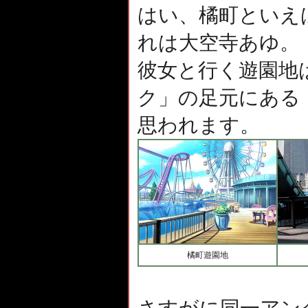
はい、橘町といえ
れは大空寺あゆ。
彼女と行く遊園地
ク」の足元にある
思われます。
橘町遊園地