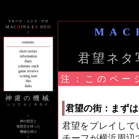
マキーナ・エクス・デオ
MAC
H
INA E
X
DEO
MAC
†
contents:
short stories
君望ネタ
information
diary
columns stack
game reviews
注：このペー
writing note
bbs
links
神慮の機械
シンリョノキカイ
君望の街：まずは
†
神の慈悲と
君望をプレイして
無慈悲を持った
機械仕掛け
チーフが横浜周辺
†