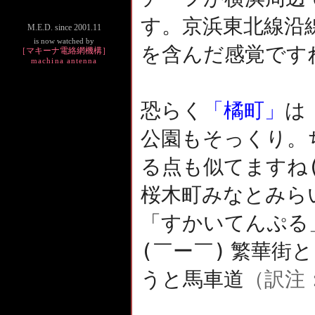
す。京浜東北線沿
M.E.D. since 2001.11
is now watched by
を含んだ感覚です
［マキーナ電絡網機構］
machina antenna
恐らく
「橘町」
は
公園もそっくり。
る点も似てますね
桜木町みなとみら
「すかいてんぷる
(￣ー￣)
繁華街と
うと馬車道
（訳注