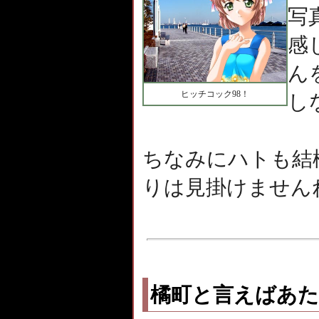
写
感
ん
ヒッチコック98！
し
ちなみにハトも結
りは見掛けません
橘町と言えばあ