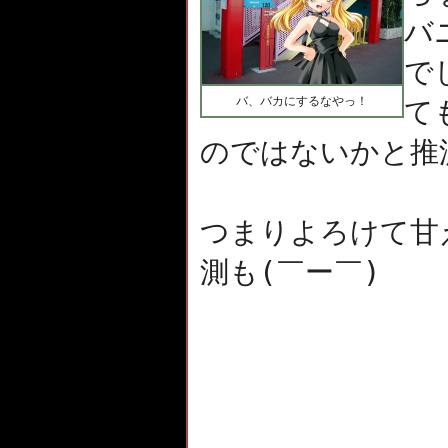
バ
で
バ、バカにするなやっ！
て
のではないかと推
つまりよろけて甘
(￣ー￣)
測も