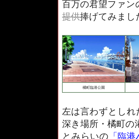
百万の君望ファン
提供
捧げてみまし
橘町臨港公園
左は言わずとしれ
深き場所・橘町の
とみらいの
「臨港